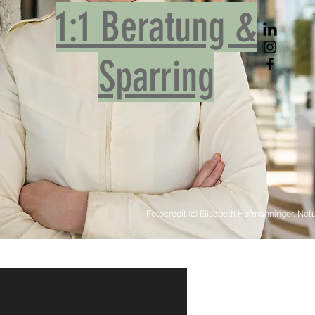
1:1 Beratung &
Sparring
ninger, Netural.
Fotocredit (c) Elisabeth Hofmanninger, Netu