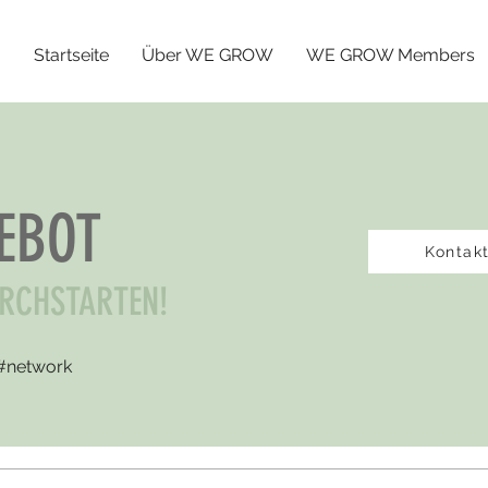
Startseite
Über WE GROW
WE GROW Members
EBOT
Kontak
RCHSTARTEN!
#network