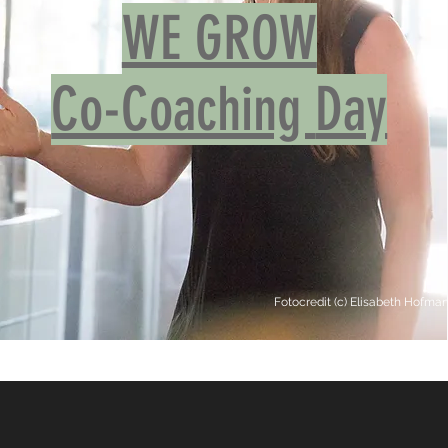
WE GROW
Co-Coaching
Day
c)
Claus Muhr
Fotocredit (c) Elisabeth Hofman