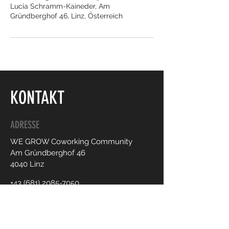
Lucia Schramm-Kaineder, Am
Gründberghof 46, Linz, Österreich
KONTAKT
ADRESSE
WE GROW Coworking Community
Am Gründberghof 46
4040 Linz
+43 (681) 2085-7050
office@we-grow.community
NEWSLETTER