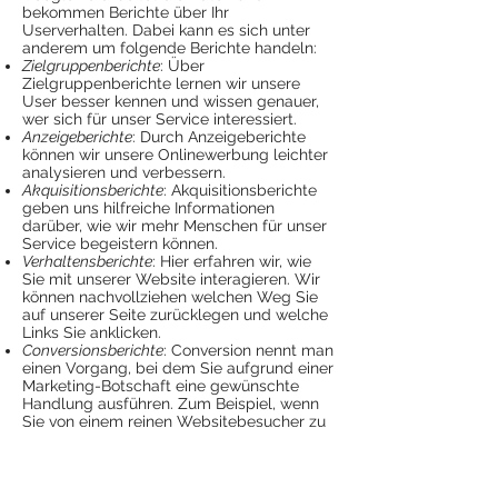
bekommen Berichte über Ihr
Userverhalten. Dabei kann es sich unter
anderem um folgende Berichte handeln:
Zielgruppenberichte
: Über
Zielgruppenberichte lernen wir unsere
User besser kennen und wissen genauer,
wer sich für unser Service interessiert.
Anzeigeberichte
: Durch Anzeigeberichte
können wir unsere Onlinewerbung leichter
analysieren und verbessern.
Akquisitionsberichte
: Akquisitionsberichte
geben uns hilfreiche Informationen
darüber, wie wir mehr Menschen für unser
Service begeistern können.
Verhaltensberichte
: Hier erfahren wir, wie
Sie mit unserer Website interagieren. Wir
können nachvollziehen welchen Weg Sie
auf unserer Seite zurücklegen und welche
Links Sie anklicken.
Conversionsberichte
: Conversion nennt man
einen Vorgang, bei dem Sie aufgrund einer
Marketing-Botschaft eine gewünschte
Handlung ausführen. Zum Beispiel, wenn
Sie von einem reinen Websitebesucher zu
einem Käufer oder Newsletter-Abonnent
werden. Mithilfe dieser Berichte erfahren
wir mehr darüber, wie unsere Marketing-
Maßnahmen bei Ihnen ankommen. So