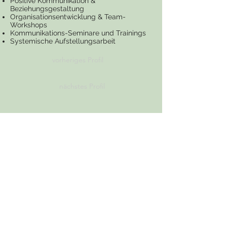
Positive Kommunikation &
Beziehungsgestaltung
Organisationsentwicklung & Team-
Workshops
Kommunikations-Seminare und Trainings
Systemische Aufstellungsarbeit
vorheriges Profil
nächstes Profil