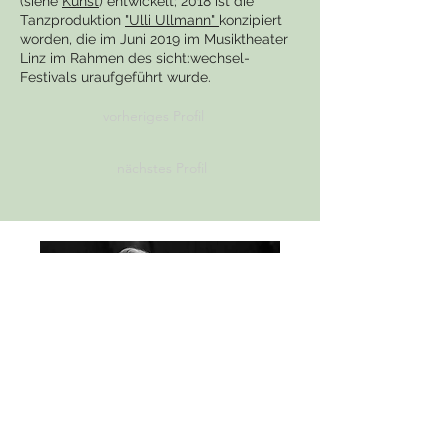
(siehe
Kunst
) entwickelt; 2018 ist die
Tanzproduktion
"Ulli Ullmann"
konzipiert
worden, die im Juni 2019 im Musiktheater
Linz im Rahmen des sicht:wechsel-
Festivals uraufgeführt wurde.
vorheriges Profil
nächstes Profil
Foto: Martin Eder