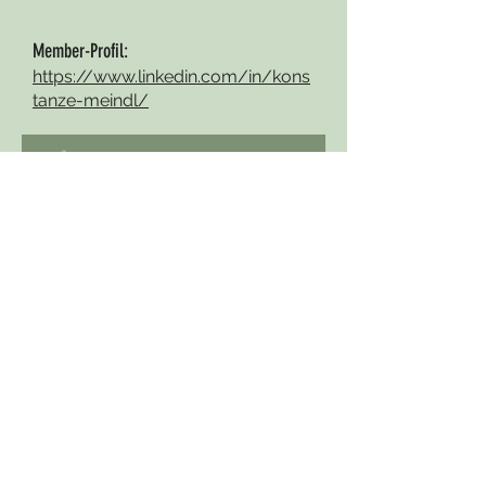
Member-Profil:
https://www.linkedin.com/in/kons
tanze-meindl/
zur Übersicht aller Veranstaltungen
KONTAKT
ADRESSE
WE GROW Coworking Community
Am Gründberghof 46
4040 Linz
+43 (681) 2085-7050
office@we-grow.community