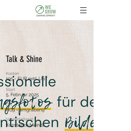
Talk & Shine
Kosten
195,- EUR exkl. UST
Start
5. Februar 2025
Ort
AG9 - amgraben9
Veranstalter:in
Konstanze Meindl