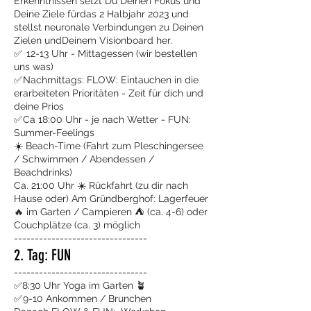
Erkenntnissen setzt Du Deinen Fokus und
Deine Ziele fürdas 2 Halbjahr 2023 und
stellst neuronale Verbindungen zu Deinen
Zielen undDeinem Visionboard her.
✅ 12-13 Uhr - Mittagessen (wir bestellen
uns was)
✅ Nachmittags: FLOW: Eintauchen in die
erarbeiteten Prioritäten - Zeit für dich und
deine Prios
✅ Ca 18:00 Uhr - je nach Wetter - FUN:
Summer-Feelings
☀️ Beach-Time (Fahrt zum Pleschingersee
/ Schwimmen / Abendessen /
Beachdrinks)
Ca. 21:00 Uhr ☀️ Rückfahrt (zu dir nach
Hause oder) Am Gründberghof: Lagerfeuer
🔥 im Garten / Campieren ⛺️ (ca. 4-6) oder
Couchplätze (ca. 3) möglich
--------------------------------
2. Tag: FUN
--------------------------------
✅8:30 Uhr Yoga im Garten 🪴
✅ 9-10 Ankommen / Brunchen