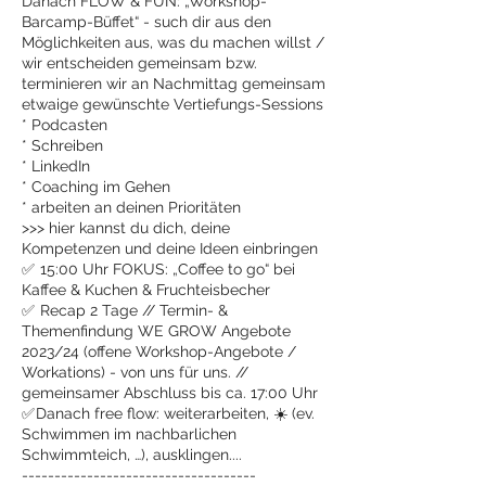
Danach FLOW & FUN: „Workshop-
Barcamp-Büffet“ - such dir aus den
Möglichkeiten aus, was du machen willst /
wir entscheiden gemeinsam bzw.
terminieren wir an Nachmittag gemeinsam
etwaige gewünschte Vertiefungs-Sessions
* Podcasten
* Schreiben
* LinkedIn
* Coaching im Gehen
* arbeiten an deinen Prioritäten
>>> hier kannst du dich, deine
Kompetenzen und deine Ideen einbringen
✅ 15:00 Uhr FOKUS: „Coffee to go“ bei
Kaffee & Kuchen & Fruchteisbecher
✅ Recap 2 Tage // Termin- &
Themenfindung WE GROW Angebote
2023/24 (offene Workshop-Angebote /
Workations) - von uns für uns. //
gemeinsamer Abschluss bis ca. 17:00 Uhr
✅ Danach free flow: weiterarbeiten, ☀️ (ev.
Schwimmen im nachbarlichen
Schwimmteich, …), ausklingen....
------------------------------------