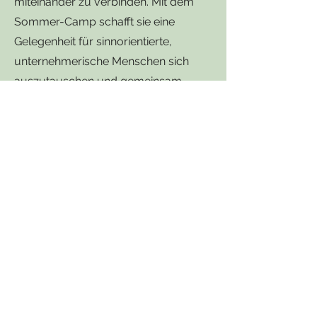
miteinander zu verbinden. Mit dem
Sommer-Camp schafft sie eine
Gelegenheit für sinnorientierte,
unternehmerische Menschen sich
auszutauschen und gemeinsam
Projekte / Kooperationen anzugehen
(c) Lucia Schramm-Kaineder
Member-Profil:
https://www.we-
grow.community/we-grow-
members/lucia-schramm-
kaineder