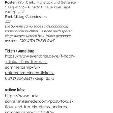
Kosten
: 99,- € inkl. Frühstück und Getränke
1 Tag // 149,- € netto für alle zwei Tage
zuzügl. UST
Excl. Mittag/Abendessen
/////
Die Sommercamp Tage sind unabhängig
voneinander buchbar. Es kann auch später
eingestiegen werden bzw. früher gegangen
werden - "GO WITH THE FLOW!"
Tickets / Anmeldung:
https://www.eventbrite.de/e/f-hoch-
3-fokus-flow-fun-das-
sommercamp-fur-
unternehmerinnen-tickets-
667178698447?keep_tld=1
weitere Infos:
https://www.lucia-
schrammkaineder.com/post/fokus-
flow-und-fun-ein-etwas-anderes-
sommercamp-f%C3%BCr-