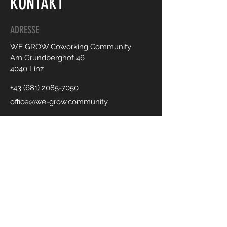
KONTAKT
ADRESSE
WE GROW Coworking Community
Am Gründberghof 46
4040 Linz
+43 (681) 2085-7050
office@we-grow.community
NEWSLETTER
ANFRAGEN
Fragen kostet nichts! Schreibe mir
mich einfach, was dich beschäftigt, wo
du Erfahrungsaustausch, frische Denk-
Impulse oder kreative Lösungen
suchst.