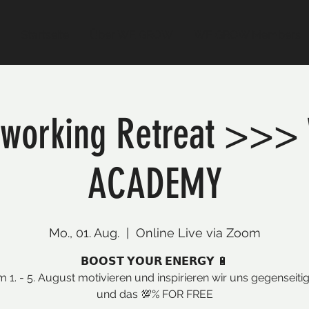
Startseite
Über WE GROW
WE GROW Members
Coworking Retreat >>
ACADEMY
Mo., 01. Aug.
  |  
Online Live via Zoom
𝗕𝗢𝗢𝗦𝗧 𝗬𝗢𝗨𝗥 𝗘𝗡𝗘𝗥𝗚𝗬 🔋
 1. - 5. August motivieren und inspirieren wir uns gegenseitig
und das 💯​% FOR FREE