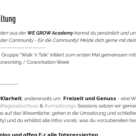
ltung
ten aus der 
WE GROW Academy
 kannst du persönlich und unt
r Community - für die Community! Melde dich gerne mit deine
----------------------  
uppe "Walk 'n Talk" initiiert zum ersten Mal gemeinsam mi
Coworking / Coworkation Week

---------

𝗹𝗮𝗿𝗵𝗲𝗶𝘁, andererseits um  𝗙𝗿𝗲𝗶𝘇𝗲𝗶𝘁 𝘂𝗻𝗱 𝗚𝗲𝗻𝘂𝘀𝘀 - ei
#tagesabschluss
 & 
#umsetzungs
-Sessions setzen wir gemei
ns auf das Wesentliche, gehen in die Umsetzung und schließe
 und du erhältst alle Infos vorab, was du vorzubereiten hast
𝗹𝗼𝘀 𝘂𝗻𝗱 𝗼𝗳𝗳𝗲𝗻 𝗳ü𝗿 𝗮𝗹𝗹𝗲 𝗜𝗻𝘁𝗲𝗿𝗲𝘀𝘀𝗶𝗲𝗿𝘁𝗲𝗻.
