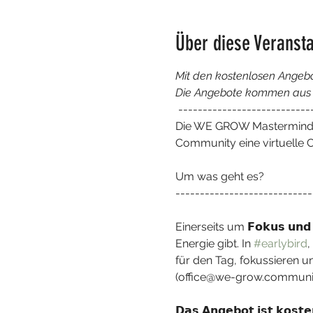
Über diese Veransta
Mit den kostenlosen Angebo
Die Angebote kommen aus de
 ---------------------------
Die WE GROW Mastermind Gr
Community eine virtuelle 
Um was geht es?

----------------------------
Einerseits um 𝗙𝗼𝗸𝘂𝘀 𝘂𝗻𝗱 
Energie gibt. In 
#earlybird
, 
für den Tag, fokussieren u
(office@we-grow.community)
𝗗𝗮𝘀 𝗔𝗻𝗴𝗲𝗯𝗼𝘁 𝗶𝘀𝘁 𝗸𝗼𝘀𝘁𝗲𝗻