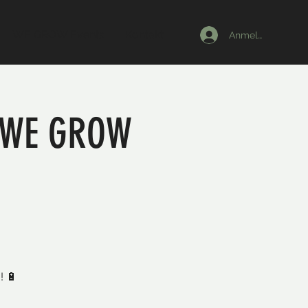
WE GROW Events
Kontakt
Anmelden
> WE GROW
! 🔋