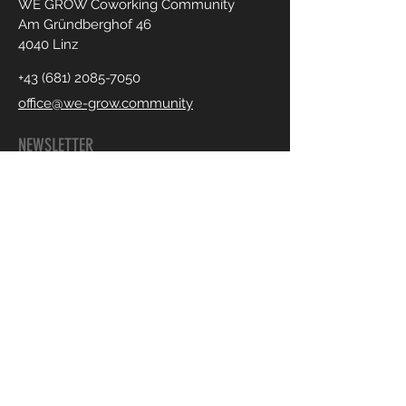
WE GROW Coworking Community
Am Gründberghof 46
4040 Linz
+43 (681) 2085-7050
office@we-grow.community
NEWSLETTER
ANFRAGEN
Fragen kostet nichts! Schreibe mir
mich einfach, was dich beschäftigt, wo
du Erfahrungsaustausch, frische Denk-
Impulse oder kreative Lösungen
suchst.
DEINE NACHRICHT